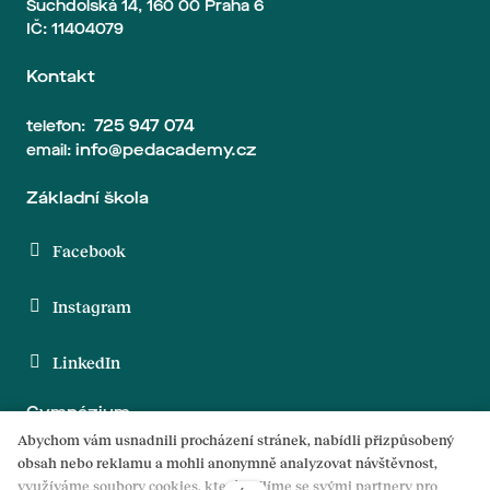
Suchdolská 14, 160 00 Praha 6
IČ: 11404079
Kontakt
725 947 074
telefon:
info@pedacademy.cz
email:
Základní škola
Facebook
Instagram
LinkedIn
Gymnázium
Abychom vám usnadnili procházení stránek, nabídli přizpůsobený
obsah nebo reklamu a mohli anonymně analyzovat návštěvnost,
Facebook
využíváme soubory cookies, které sdílíme se svými partnery pro