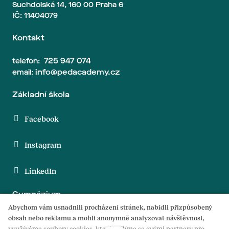
Suchdolská 14, 160 00 Praha 6
IČ: 11404079
Kontakt
725 947 074
telefon:
info@pedacademy.cz
email:
Základní škola
Facebook
Instagram
LinkedIn
Gymnázium
Abychom vám usnadnili procházení stránek, nabídli přizpůsobený
obsah nebo reklamu a mohli anonymně analyzovat návštěvnost,
Facebook
využíváme soubory cookies, které sdílíme se svými partnery pro