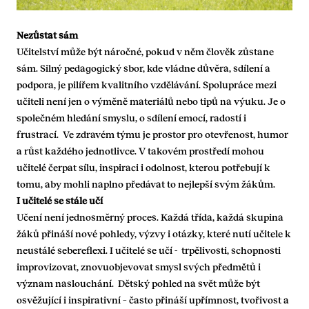
Nezůstat sám
Učitelství může být náročné, pokud v něm člověk zůstane
sám. Silný pedagogický sbor, kde vládne důvěra, sdílení a
podpora, je pilířem kvalitního vzdělávání. Spolupráce mezi
učiteli není jen o výměně materiálů nebo tipů na výuku. Je o
společném hledání smyslu, o sdílení emocí, radostí i
frustrací. Ve zdravém týmu je prostor pro otevřenost, humor
a růst každého jednotlivce. V takovém prostředí mohou
učitelé čerpat sílu, inspiraci i odolnost, kterou potřebují k
tomu, aby mohli naplno předávat to nejlepší svým žákům.
I učitelé se stále učí
Učení není jednosměrný proces. Každá třída, každá skupina
žáků přináší nové pohledy, výzvy i otázky, které nutí učitele k
neustálé sebereflexi. I učitelé se učí - trpělivosti, schopnosti
improvizovat, znovuobjevovat smysl svých předmětů i
význam naslouchání. Dětský pohled na svět může být
osvěžující i inspirativní – často přináší upřímnost, tvořivost a