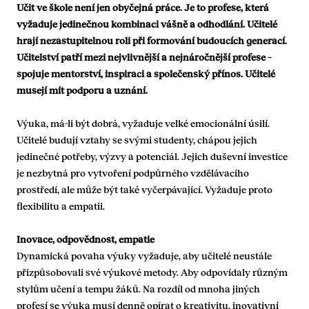
Učit ve škole není jen obyčejná práce. Je to profese, která
vyžaduje jedinečnou kombinaci vášně a odhodlání. Učitelé
hrají nezastupitelnou roli při formování budoucích generací.
Učitelství patří mezi nejvlivnější a nejnáročnější profese –
spojuje mentorství, inspiraci a společenský přínos. Učitelé
musejí mít podporu a uznání.
Výuka, má-li být dobrá, vyžaduje velké emocionální úsilí.
Učitelé budují vztahy se svými studenty, chápou jejich
jedinečné potřeby, výzvy a potenciál. Jejich duševní investice
je nezbytná pro vytvoření podpůrného vzdělávacího
prostředí, ale může být také vyčerpávající. Vyžaduje proto
flexibilitu a empatii.
Inovace, odpovědnost, empatie
Dynamická povaha výuky vyžaduje, aby učitelé neustále
přizpůsobovali své výukové metody. Aby odpovídaly různým
stylům učení a tempu žáků. Na rozdíl od mnoha jiných
profesí se výuka musí denně opírat o kreativitu, inovativní