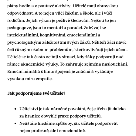
plány hodin a o poutavé aktivity. Učitelé mají obrovskou
odpovědnost. A to nejen vůči žákům a škole, ale i vůči
rodičům. Jejich výkon je pečlivě sledován. Nejsou to jen
pedagogové, jsou to mentoři a poradci. Zabývají se
intelektuálními, kognitivními, emocionálními a
psychologickými záležitostmi svých žáků. Někteří žáci navíc
čelí různým osobním problémům, které ovlivňují jejich učení.
Učitelé se tak často ocitají v situaci, kdy žáky podporují nad
rámec akademické výuky. To zahrnuje zejména naslouchání.
Emoční námaha s tímto spojená je značná a vyžaduje
vysokou míru empatie.
Jak podporujeme své učitele?
Učitelství je tak náročné povolání, že je třeba jít daleko
za hranice obvyklé praxe podpory učitelů.
Neustále hledáme způsoby, jak učitele podporovat
nejen profesně, ale i emocionálně.