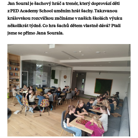
Jan Soural je šachový hráč a trenér, který doprovází děti
z PED Academy School uměním hrát šachy. Takzvanou
královskou rozcvičkou začínáme v našich školách výuku
několikrát týdně. Co hra šachů dětem vlastně dává? Ptali
jsme se přímo Jana Sourala.