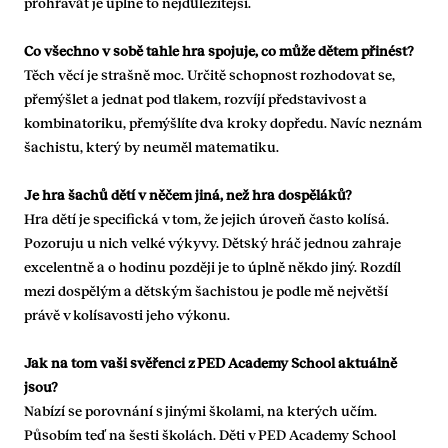
prohrávat je úplně to nejdůležitější.
Co všechno v sobě tahle hra spojuje, co může dětem přinést?
Těch věcí je strašně moc. Určitě schopnost rozhodovat se,
přemýšlet a jednat pod tlakem, rozvíjí představivost a
kombinatoriku, přemýšlíte dva kroky dopředu. Navíc neznám
šachistu, který by neuměl matematiku.
Je hra šachů dětí v něčem jiná, než hra dospěláků?
Hra dětí je specifická v tom, že jejich úroveň často kolísá.
Pozoruju u nich velké výkyvy. Dětský hráč jednou zahraje
excelentně a o hodinu později je to úplně někdo jiný. Rozdíl
mezi dospělým a dětským šachistou je podle mě největší
právě v kolísavosti jeho výkonu.
Jak na tom vaši svěřenci z PED Academy School aktuálně
jsou?
Nabízí se porovnání s jinými školami, na kterých učím.
Působím teď na šesti školách. Děti v PED Academy School