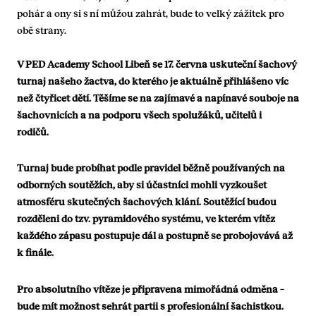
pohár a ony si s ní můžou zahrát, bude to velký zážitek pro
obě strany.
V PED Academy School Libeň se 17. června uskuteční šachový
turnaj našeho žactva, do kterého je aktuálně přihlášeno víc
než čtyřicet dětí. Těšíme se na zajímavé a napínavé souboje na
šachovnicích a na podporu všech spolužáků, učitelů i
rodičů.
Turnaj bude probíhat podle pravidel běžně používaných na
odborných soutěžích, aby si účastníci mohli vyzkoušet
atmosféru skutečných šachových klání. Soutěžící budou
rozděleni do tzv. pyramidového systému, ve kterém vítěz
každého zápasu postupuje dál a postupně se probojovává až
k finále.
Pro absolutního vítěze je připravena mimořádná odměna –
bude mít možnost sehrát partii s profesionální šachistkou.