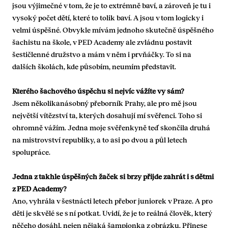
jsou výjimečné v tom, že je to extrémně baví, a zároveň je tu i
vysoký počet dětí, které to tolik baví. A jsou v tom logicky i
velmi úspěšné. Obvykle mívám jednoho skutečně úspěšného
šachistu na škole, v PED Academy ale zvládnu postavit
šestičlenné družstvo a mám v něm i prvňáčky. To si na
dalších školách, kde působím, neumím představit.
Kterého šachového úspěchu si nejvíc vážíte vy sám?
Jsem několikanásobný přeborník Prahy, ale pro mě jsou
největší vítězství ta, kterých dosahují mí svěřenci. Toho si
ohromně vážím. Jedna moje svěřenkyně teď skončila druhá
na mistrovství republiky, a to asi po dvou a půl letech
spolupráce.
Jedna z takhle úspěšných žaček si brzy přijde zahrát i s dětmi
z PED Academy?
Ano, vyhrála v šestnácti letech přebor juniorek v Praze. A pro
děti je skvělé se s ní potkat. Uvidí, že je to reálná člověk, který
něčeho dosáhl, nejen nějaká šampionka z obrázku. Přinese