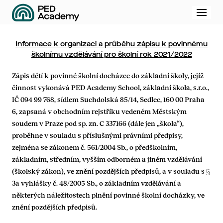
Menu
Informace k organizaci a průběhu zápisu k povinnému
školnímu vzdělávání pro školní rok 2021/2022
Zápis dětí k povinné školní docházce do základní školy, jejíž
činnost vykonává PED Academy School, základní škola, s.r.o.,
IČ 094 99 768, sídlem Suchdolská 85/14, Sedlec, 160 00 Praha
6, zapsaná v obchodním rejstříku vedeném Městským
soudem v Praze pod sp. zn. C 337166 (dále jen „škola“),
proběhne v souladu s příslušnými právními předpisy,
zejména se zákonem č. 561/2004 Sb., o předškolním,
základním, středním, vyšším odborném a jiném vzdělávání
(školský zákon), ve znění pozdějších předpisů, a v souladu s §
3a vyhlášky č. 48/2005 Sb., o základním vzdělávání a
některých náležitostech plnění povinné školní docházky, ve
znění pozdějších předpisů.