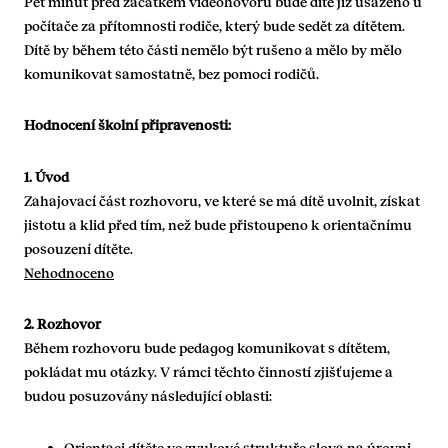
Pět minut před začátkem videohovoru bude dítě již usazeno u
počítače za přítomnosti rodiče, který bude sedět za dítětem.
Dítě by během této části nemělo být rušeno a mělo by mělo
komunikovat samostatně, bez pomoci rodičů.
Hodnocení školní připravenosti:
1. Úvod
Zahajovací část rozhovoru, ve které se má dítě uvolnit, získat
jistotu a klid před tím, než bude přistoupeno k orientačnímu
posouzení dítěte.
Nehodnoceno
2. Rozhovor
Během rozhovoru bude pedagog komunikovat s dítětem,
pokládat mu otázky. V rámci těchto činností zjišťujeme a
budou posuzovány následující oblasti:
Orientaci dítěte ve zvukové struktuře slova na úrovni