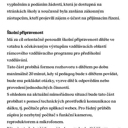
vyplněním a podáním žádosti, která je dostupná na
stránkách školy a současně byla zaslána zákonným
zástupcům, kteří projevili zájem o účast na přijímacím řízení.
Školní připravenost
Má za cíl orientačně posoudit školní připravenost dítěte ve
vztahu k očekávaným výstupům vzdělávacích oblastí
rámcového vzdělávacího programu pro předškolní
vzdělávání.
Tato část probíhá formou rozhovoru s dítětem po dobu
maximálně 20 minut, kdy si pedagog bude s dítětem povídat,
bude mu pokládat otázky, vyzve dítě k odpovědím nebo
provedení jednoduchých činností.
S ohledem na aktuální mimořádnou situaci bude tato část
probíhat s pomocí technických prostředků komunikace na
dálku, tj. počítače přes aplikaci webex. Pro řádný průběh
zápisu je nezbytný počítač s funkční kamerou,
reproduktorem a mikrofonem.